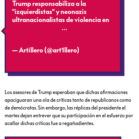
Trump responsabiliza a la
"izquierdistas" y neonazis
ultranacionalistas de violencia en
#Charlosttesville
…
pic.twitter.com/rfBYSkgwJG
— Artillero (@art1llero)
August 15,
2017
Los asesores de Trump esperaban que dichas afirmaciones
apaciguaran una ola de críticas tanto de republicanos como
de demócratas. Sin embargo, las réplicas del presidente el
martes dejan entrever que su participación en el esfuerzo por
acallar dichas críticas fue a regañadientes.