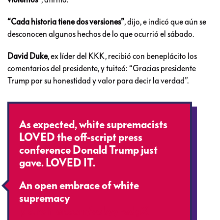
“Cada historia tiene dos versiones”
, dijo, e indicó que aún se
desconocen algunos hechos de lo que ocurrió el sábado.
David Duke
, ex líder del KKK, recibió con beneplácito los
comentarios del presidente, y tuiteó: “Gracias presidente
Trump por su honestidad y valor para decir la verdad”.
As expected, white supremacists
LOVED the off-script press
conference Donald Trump just
gave. LOVED IT.
An open embrace of white
supremacy
pic.twitter.com/vobyyFedgX