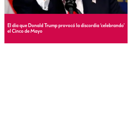
El día que Donald Trump provocó la discordia ‘celebrando’
el Cinco de Mayo