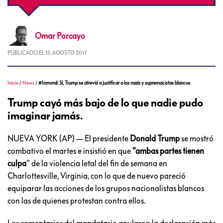
Omar
Porcayo
PUBLICADO EL
15, AGOSTO 2017
Inicio
/
News
/
#Inmoral: Sí, Trump se atrevió a justificar a los nazis y supremacistas blancos
Trump cayó más bajo de lo que nadie pudo
imaginar jamás.
NUEVA YORK (AP) — El presidente
Donald Trump
se mostró
combativo el martes e insistió en que
“ambas partes tienen
culpa
” de la violencia letal del fin de semana en
Charlottesville, Virginia, con lo que de nuevo pareció
equiparar las acciones de los grupos nacionalistas blancos
con las de quienes protestan contra ellos.
Los comentarios del mandatario anularon la declaración más