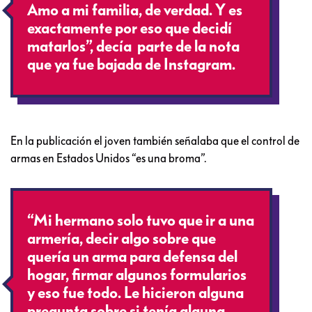
Amo a mi familia, de verdad. Y es
exactamente por eso que decidí
matarlos”, decía parte de la nota
que ya fue bajada de Instagram.
En la publicación el joven también señalaba que el control de
armas en Estados Unidos “es una broma”.
“Mi hermano solo tuvo que ir a una
armería, decir algo sobre que
quería un arma para defensa del
hogar, firmar algunos formularios
y eso fue todo. Le hicieron alguna
pregunta sobre si tenía alguna