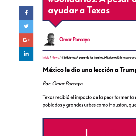
ayudar a Texas
Omar
Porcayo
Inicio
/
News
/
#Solidarios: A pesar de los insultos, México está listo para ay
México le dio una lección a Trum
Por: Omar Porcayo
Texas recibió el impacto de la peor tormenta
poblados y grandes urbes como Houston, que 
#Ahora
l
@gtClaud