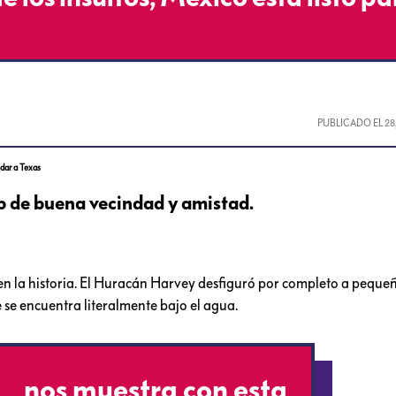
PUBLICADO EL
28
udar a Texas
p de buena vecindad y amistad.
 en la historia. El Huracán Harvey desfiguró por completo a peque
se encuentra literalmente bajo el agua.
io
nos muestra con esta