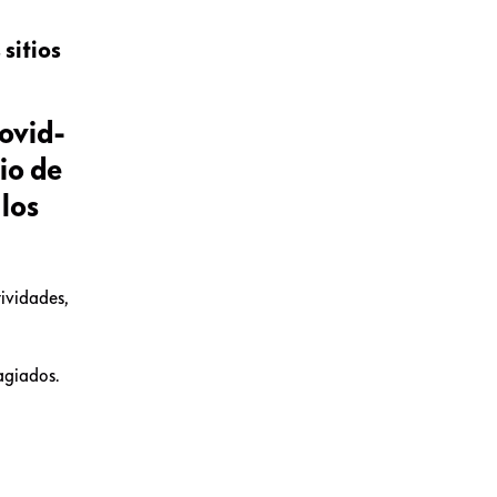
sitios
Covid-
io de
 los
tividades,
tagiados.