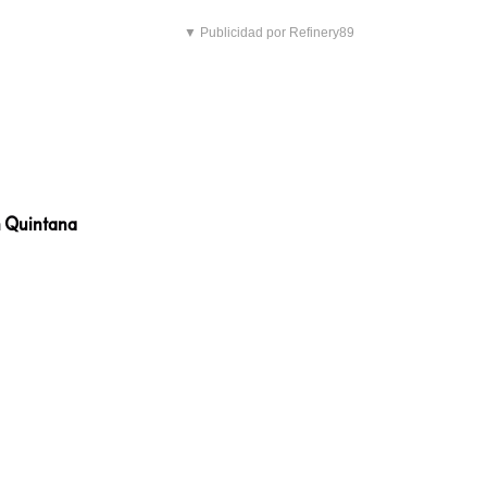
▼ Publicidad por Refinery89
n Quintana