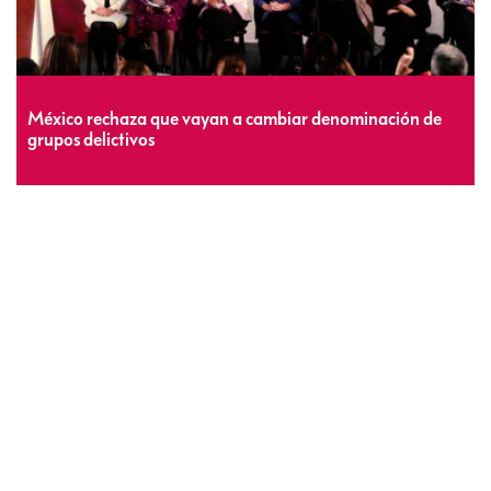
México rechaza que vayan a cambiar denominación de
grupos delictivos