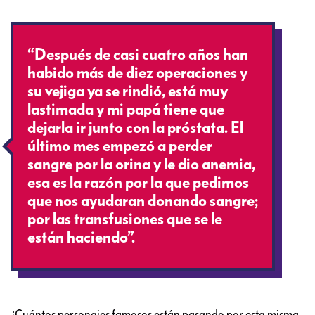
“Después de casi cuatro años han
habido más de diez operaciones y
su vejiga ya se rindió, está muy
lastimada y mi papá tiene que
dejarla ir junto con la próstata. El
último mes empezó a perder
sangre por la orina y le dio anemia,
esa es la razón por la que pedimos
que nos ayudaran donando sangre;
por las transfusiones que se le
están haciendo”.
¿Cuántos personajes famosos están pasando por esta misma