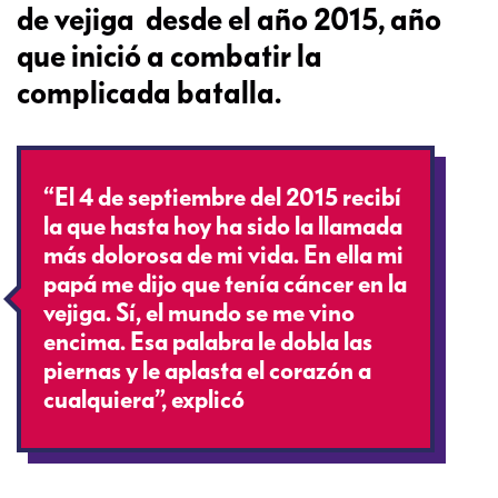
de vejiga desde el año 2015, año
que inició a combatir la
complicada batalla.
“El 4 de septiembre del 2015 recibí
la que hasta hoy ha sido la llamada
más dolorosa de mi vida. En ella mi
papá me dijo que tenía cáncer en la
vejiga. Sí, el mundo se me vino
encima. Esa palabra le dobla las
piernas y le aplasta el corazón a
cualquiera”, explicó