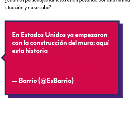
situación y no se sabe?
En Estados Unidos ya empezaron
con la construcción del muro; aquí
esta historia
https://t.co/eGhH1ZdgLd
pic.twitter.com/9tz8SNJVVv
— Barrio (@EsBarrio)
June 4, 2019