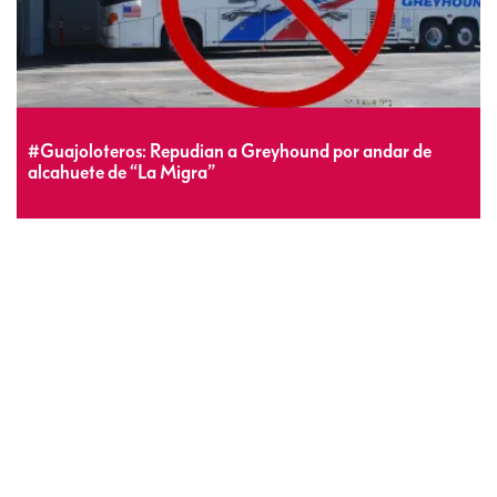
#Guajoloteros: Repudian a Greyhound por andar de
alcahuete de “La Migra”