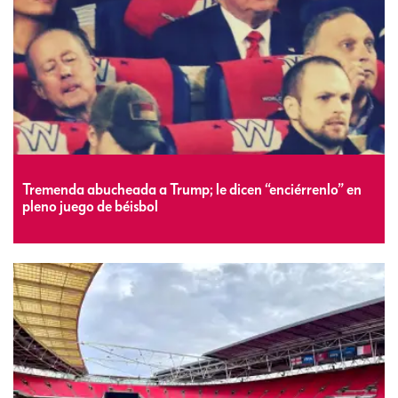
Tremenda abucheada a Trump; le dicen “enciérrenlo” en
pleno juego de béisbol