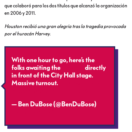
que colaboró para los dos títulos que alcanzó la organización
en 2006 y 2011.
Houston recibió una gran alegría tras la tragedia provocada
por el huracán Harvey.
With one hour to go, here’s the
folks awaiting the
#Astros
directly
in front of the City Hall stage.
Massive turnout.
#EarnedHistory
pic.twitter.com/nRtTORwbVB
— Ben DuBose (@BenDuBose)
November 3, 2017