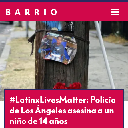
#LatinxLivesMatter: Policía
de Los Ángeles asesina a un
niño de 14 años