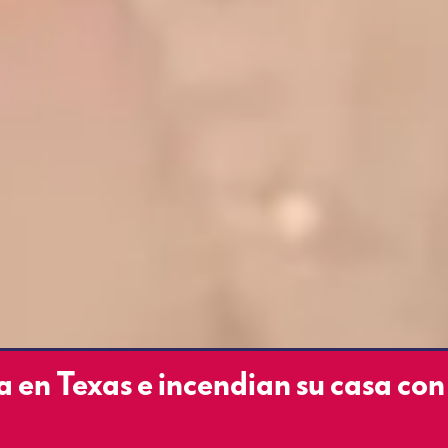
a en Texas e incendian su casa con