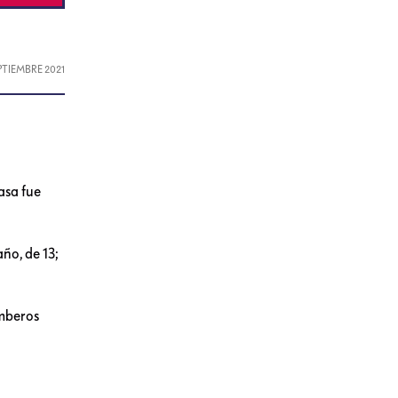
EPTIEMBRE 2021
asa fue
año, de 13;
omberos