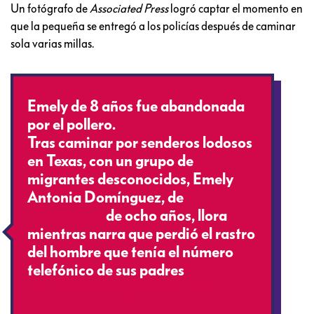
Un fotógrafo de
Associated Press
logró captar el momento en
que la pequeña se entregó a los policías después de caminar
sola varias millas.
Emely de 8 años fue abandonada
por el pollero.
Tras caminar por senderos lodosos
en Texas, con un grupo de
migrantes desconocidos, Emely
Antonia Domínguez, de
#Honduras
de ocho años, llora
mientras narra que perdió el rastro
del hombre que tenía el número
telefónico de sus padres
pic.twitter.com/9a4Sy4pZUk