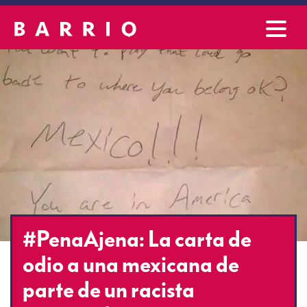
#PenaAjena: La carta de
odio a una mexicana de
parte de un racista