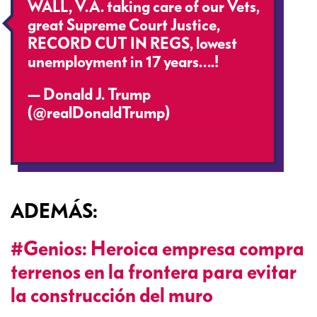
WALL, V.A. taking care of our Vets,
great Supreme Court Justice,
RECORD CUT IN REGS, lowest
unemployment in 17 years….!
— Donald J. Trump
(@realDonaldTrump)
November
23, 2017
ADEMÁS:
#Genios: Heroica empresa compra
terrenos en la frontera para evitar
la construcción del muro