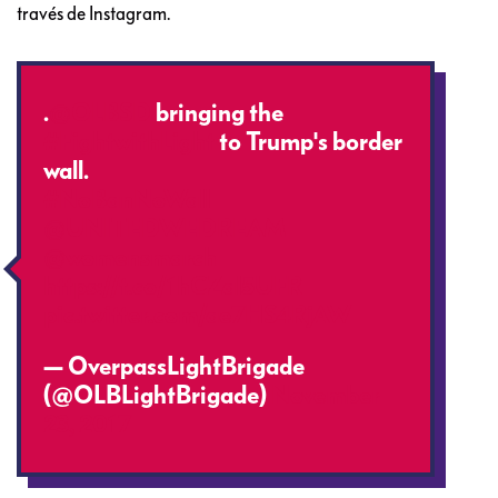
través de Instagram.
.
@OLBSD
bringing the
#FightwithLight
to Trump's border
wall.
#NoBanNoWall
@UNITEDWEDREAM
@womensmarch
https://t.co/1hCZal5UFR
pic.twitter.com/ae7HS4RjAW
— OverpassLightBrigade
(@OLBLightBrigade)
November
23, 2017