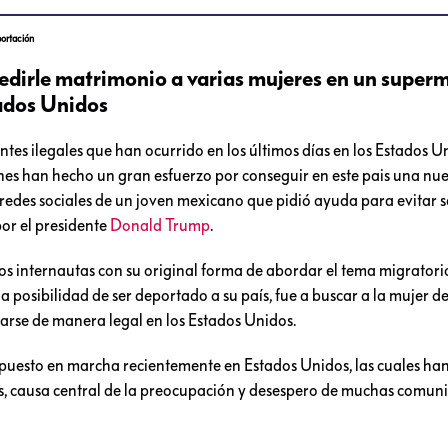
portación
pedirle matrimonio a varias mujeres en un supe
tados Unidos
es ilegales que han ocurrido en los últimos días en los Estados U
es han hecho un gran esfuerzo por conseguir en este pais una nu
n redes sociales de un joven mexicano que pidió ayuda para evitar s
or el presidente
Donald Trump
.
 los internautas con su original forma de abordar el tema migratori
 posibilidad de ser deportado a su país, fue a buscar a la mujer de
darse de manera legal en los Estados Unidos.
an puesto en marcha recientemente en Estados Unidos, las cuales h
es, causa central de la preocupación y desespero de muchas comun