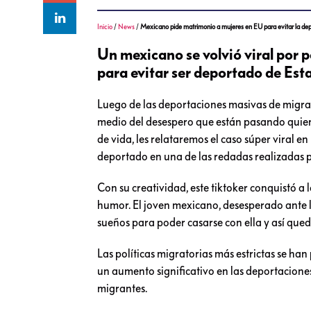
Inicio
/
News
/
Mexicano pide matrimonio a mujeres en EU para evitar la de
Un mexicano se volvió viral por 
para evitar ser deportado de Es
Luego de las deportaciones masivas de migrant
medio del desespero que están pasando quien
de vida, les relataremos el caso súper viral e
deportado en una de las redadas realizadas p
Con su creatividad, este tiktoker conquistó a
humor. El joven mexicano, desesperado ante la
sueños para poder casarse con ella y así que
Las políticas migratorias más estrictas se h
un aumento significativo en las deportacion
migrantes.