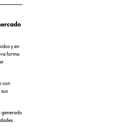
rmercado
nidos y en
eva forma
er
o con
 sus
an generado
idades