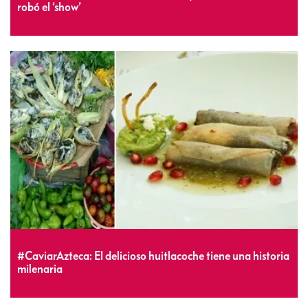
robó el ‘show’
#CaviarAzteca: El delicioso huitlacoche tiene una historia
milenaria