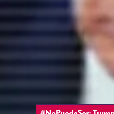
#NoPuedeSer: Trump 