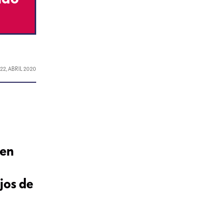
L
22, ABRIL 2020
den
jos de