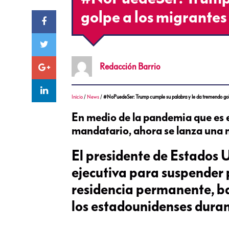
golpe a los migrantes
Redacción
Barrio
Inicio
/
News
/
#NoPuedeSer: Trump cumple su palabra y le da tremendo gol
En medio de la pandemia que es 
mandatario, ahora se lanza una n
El presidente de Estados 
ejecutiva para suspender 
residencia permanente, ba
los estadounidenses dura