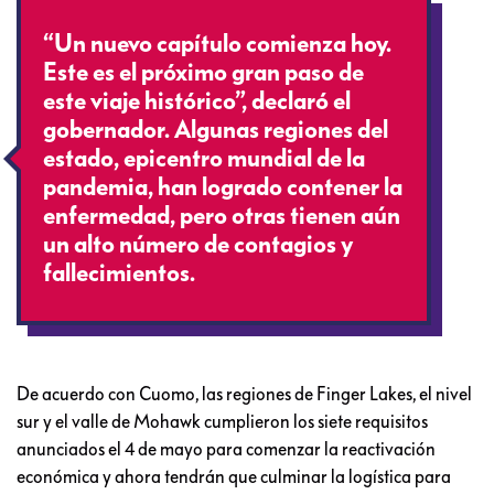
“Un nuevo capítulo comienza hoy.
Este es el próximo gran paso de
este viaje histórico”, declaró el
gobernador. Algunas regiones del
estado, epicentro mundial de la
pandemia, han logrado contener la
enfermedad, pero otras tienen aún
un alto número de contagios y
fallecimientos.
De acuerdo con Cuomo, las regiones de Finger Lakes, el nivel
sur y el valle de Mohawk cumplieron los siete requisitos
anunciados el 4 de mayo para comenzar la reactivación
económica y ahora tendrán que culminar la logística para