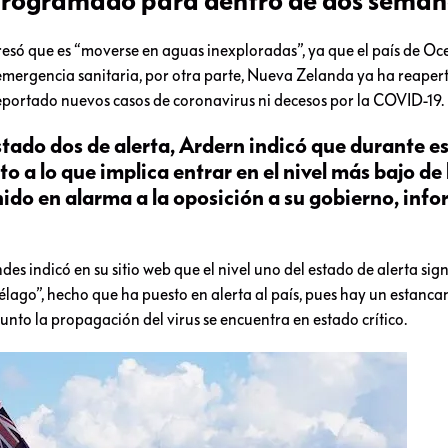
programado para dentro de dos seman
esó que es “moverse en aguas inexploradas”, ya que el país de Oc
emergencia sanitaria, por otra parte, Nueva Zelanda ya ha reaper
reportado nuevos casos de coronavirus ni decesos por la COVID-19.
tado dos de alerta, Ardern indicó que durante e
o a lo que implica entrar en el nivel más bajo de 
nido en alarma a la oposición a su gobierno, inf
des indicó en su sitio web que el nivel uno del estado de alerta sig
piélago”, hecho que ha puesto en alerta al país, pues hay un estanc
punto la propagación del virus se encuentra en estado crítico.