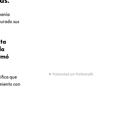
as.
eanía
turado sus
sta
la
ormó
▼ Publicidad por Refinery89
nifica que
amiento con