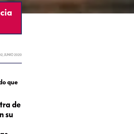
cia
02, JUNIO 2020
ndo que
tra de
n su