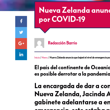
Nueva Zelanda anunci
por COVID-19
Redacción
Barrio
Inicio
/
News
/
Nueva Zelanda anuncia que bajará el nivel de emergencia 
El país del continente de Ocean
es posible derrotar a la pandemi
La encargada de dar a con
Nueva Zelanda, Jacinda Ar
gabinete adelantarse a ent