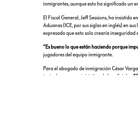
inmigrantes, aunque esto ha significado un e
El Fiscal General, Jeff Sessions, ha insistido
Aduanas (ICE, por sus siglas en inglés) en su
expresado que esto solo crearía inseguridad 
“Es bueno lo que están haciendo porque impuls
jugadores del equipo inmigrante.
Para el abogado de inmigración César Vargas
trata de una gran iniciativa de los oficiales.
“C
reacios porque tienen otros deberes cotidian
convivencia entre familiares y amigos”.
Así, el resultado del partido fue lo menos rel
contra los inmigrantes.
ADEMÁS:
#EstamosUnido