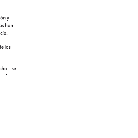
ión y
ios han
cía.
e los
cho – se
uestran
o y de
u enojo
para