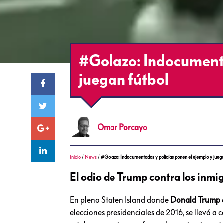
#Golazo: Indocumenta
juegan fútbol
Omar
Porcayo
Inicio
/
News
/
#Golazo: Indocumentados y policías ponen el ejemplo y juega
El odio de Trump contra los inmi
En pleno Staten Island donde
Donald Trump
elecciones presidenciales de 2016, se llevó a