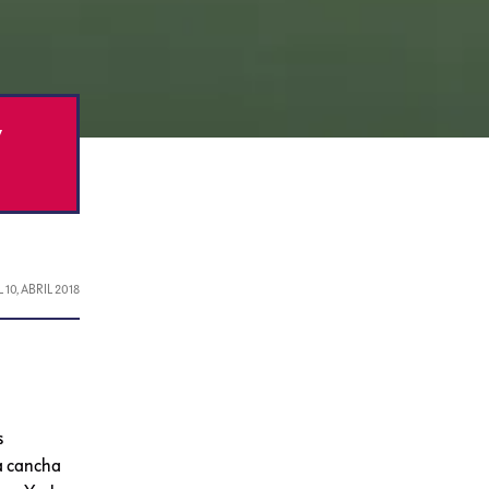
y
L
10, ABRIL 2018
s
la cancha