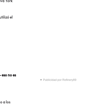
eva York
ilizó el
- eso no es
▼ Publicidad por Refinery89
o a los