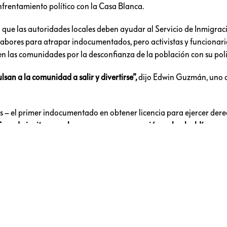
nfrentamiento político con la Casa Blanca.
 en que las autoridades locales deben ayudar al Servicio de Inmigrac
s labores para atrapar indocumentados, pero activistas y funcionar
en las comunidades por la desconfianza de la población con su poli
an a la comunidad a salir y divertirse”,
dijo Edwin Guzmán, uno d
 – el primer indocumentado en obtener licencia para ejercer dere
uando invitamos a las personas a una reunión en la alcaldía se m
os. Pero el fútbol es diferente porque ofrece un ambiente más amen
evante, pero quien sí salió goleado fue la administración Trump y s
s: Se vuelca la comunidad en apoyo 