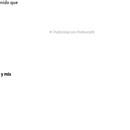
enido que
▼ Publicidad por Refinery89
 y mis