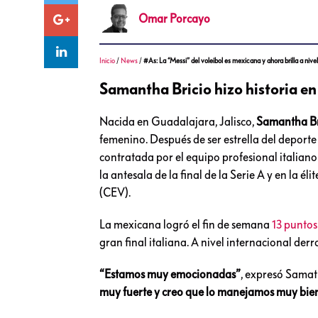
Omar
Porcayo
Inicio
/
News
/
#As: La “Messi” del voleibol es mexicana y ahora brilla a nive
Samantha Bricio hizo historia en
Nacida en Guadalajara, Jalisco,
Samantha Br
femenino. Después de ser estrella del deporte
contratada por el equipo profesional italiano
la antesala de la final de la Serie A y en la
(CEV).
La mexicana logró el fin de semana
13 puntos
gran final italiana. A nivel internacional de
“Estamos muy emocionadas”
, expresó Samat
muy fuerte y creo que lo manejamos muy bien.