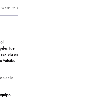
L
10, ABRIL 2018
bol
eles, fue
 sexteta en
e Voleibol
ido de la
equipo