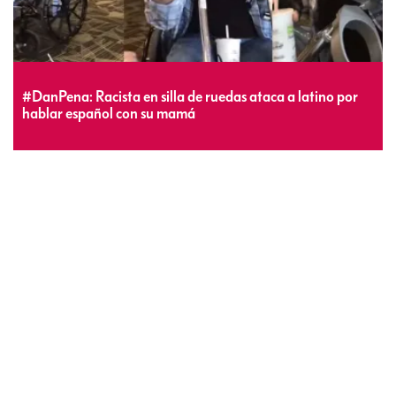
#DanPena: Racista en silla de ruedas ataca a latino por
hablar español con su mamá