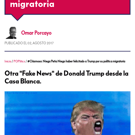
migratoria
Omar
Porcayo
PUBLICADO EL
02, AGOSTO 2017
Inicio
/
POPlitics
/
#Chismoso: Niega Peña Niego haber felicitado a Trump por su política migratoria
Otra "Fake News" de Donald Trump desde la
Casa Blanca.