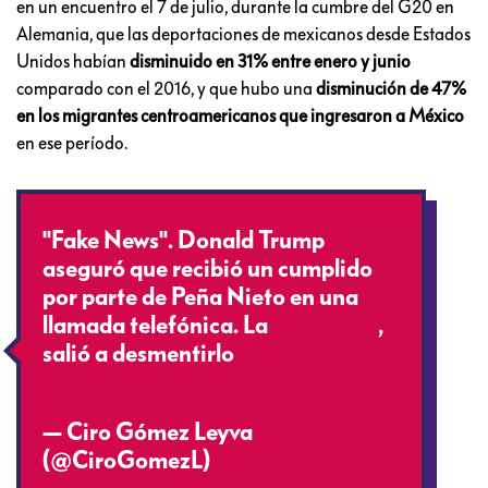
en un encuentro el 7 de julio, durante la cumbre del G20 en
Alemania, que las deportaciones de mexicanos desde Estados
Unidos habían
disminuido en 31% entre enero y junio
comparado con el 2016, y que hubo una
disminución de 47%
en los migrantes centroamericanos que ingresaron a México
en ese período.
"Fake News". Donald Trump
aseguró que recibió un cumplido
por parte de Peña Nieto en una
llamada telefónica. La
@SRE_mx
,
salió a desmentirlo
pic.twitter.com/WbAQ9xyR5c
— Ciro Gómez Leyva
(@CiroGomezL)
August 1, 2017