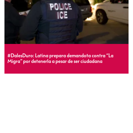
#DalesDuro: Latina prepara demandota contra “La
Migra” por detenerla a pesar de ser ciudadana