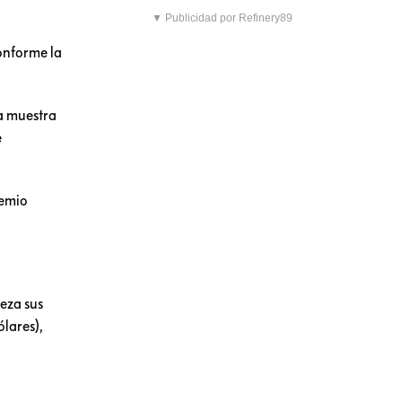
▼ Publicidad por Refinery89
onforme la
na muestra
e
remio
eza sus
lares),
ción de