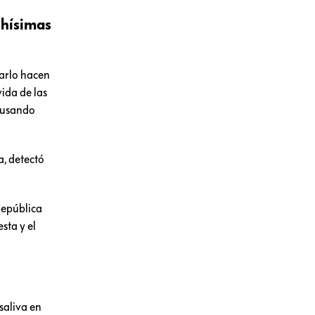
chísimas
carlo hacen
vida de las
… usando
, detectó
República
sta y el
saliva en