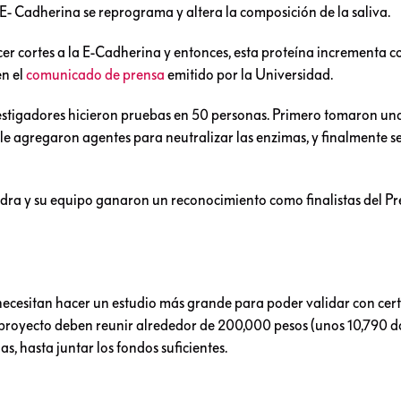
E- Cadherina se reprograma y altera la composición de la saliva.
r cortes a la E-Cadherina y entonces, esta proteína incrementa c
n el
comunicado de prensa
emitido por la Universidad.
nvestigadores hicieron pruebas en 50 personas. Primero tomaron u
 le agregaron agentes para neutralizar las enzimas, y finalmente s
ndra y su equipo ganaron un reconocimiento como finalistas del P
necesitan hacer un estudio más grande para poder validar con cert
 proyecto deben reunir alrededor de 200,000 pesos (unos 10,790 dó
, hasta juntar los fondos suficientes.
su investigación podrán tener un gran avance en materia de detec