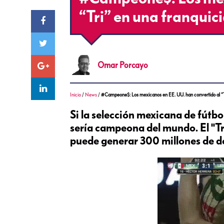
“Tri” en una franquic
Omar
Porcayo
Inicio
/
News
/
#Campeone$: Los mexicanos en EE. UU. han convertido al “Tri
Si la selección mexicana de fútbo
sería campeona del mundo. El "Tr
puede generar 300 millones de d