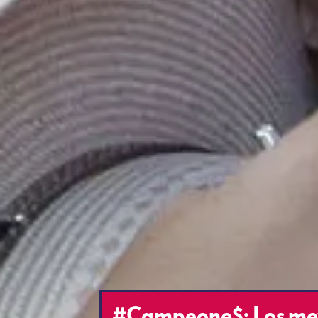
#Campeone$: Los mexi