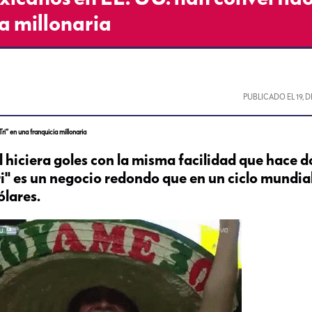
ia millonaria
PUBLICADO EL
19, 
” en una franquicia millonaria
l hiciera goles con la misma facilidad que hace d
i" es un negocio redondo que en un ciclo mundia
ólares.