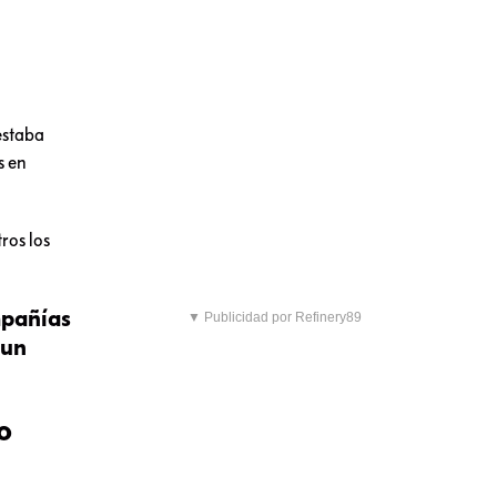
 estaba
s en
ros los
mpañías
▼ Publicidad por Refinery89
 un
o