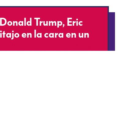
 Donald Trump, Eric
tajo en la cara en un
tps://t.co/ap62AM2xja
I6TsIOl9
o)
June 26, 2019
entencian a empresario de la construc