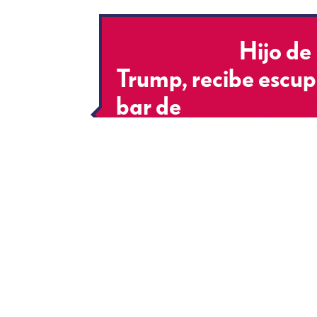
#Escándalo
Hijo de
Trump, recibe escupi
bar de
#Chicago
ht
pic.twitter.com/Ub
— Barrio (@EsBarri
Noticias relacionadas a:
S