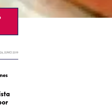
ó
L
26, JUNIO 2019
ones
ista
por