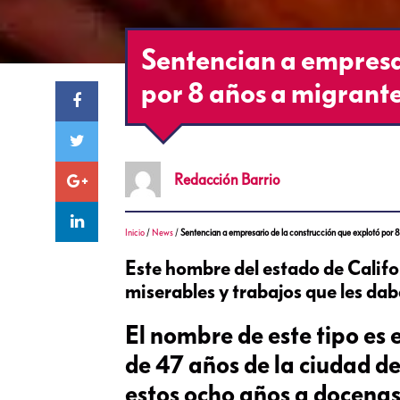
Sentencian a empresar
por 8 años a migrant
Redacción
Barrio
Inicio
/
News
/
Sentencian a empresario de la construcción que explotó por 
Este hombre del estado de Califo
miserables y trabajos que les da
El nombre de este tipo es 
de 47 años de la ciudad d
estos ocho años a docena