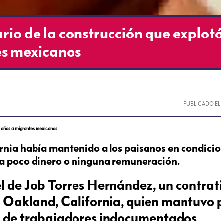
io de la construcción que explot
es mexicanos
PUBLICADO E
8 años a migrantes mexicanos
rnia había mantenido a los paisanos en condici
ba poco dinero o ninguna remuneración.
el de Job Torres Hernández, un contrat
e Oakland, California, quien mantuvo 
s de trabajadores indocumentados