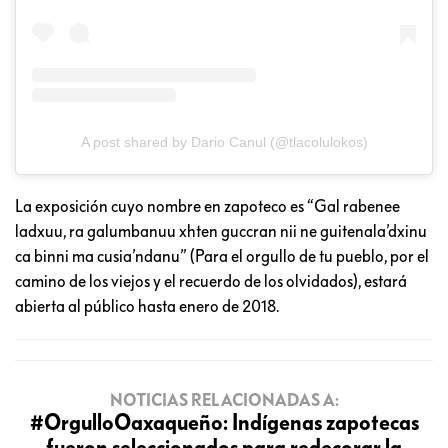
A post shared by Dario Canul (@tlacolulokos)
La exposición cuyo nombre en zapoteco es “Gal rabenee
ladxuu, ra galumbanuu xhten guccran nii ne guitenala’dxinu
ca binni ma cusia’ndanu” (Para el orgullo de tu pueblo, por el
camino de los viejos y el recuerdo de los olvidados), estará
abierta al público hasta enero de 2018.
NOTICIAS RELACIONADAS A:
#OrgulloOaxaqueño: Indígenas zapotecas
fueron seleccionados para redecorar la