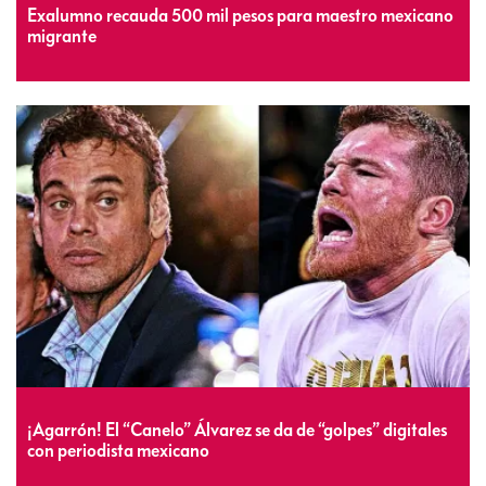
Exalumno recauda 500 mil pesos para maestro mexicano
migrante
¡Agarrón! El “Canelo” Álvarez se da de “golpes” digitales
con periodista mexicano