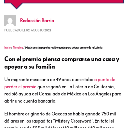
Redacción
Barrio
PUBLICADO EL
02, AGOSTO 2021
Inicio
/
Trending
/
Mexicano sin papeles recibe ayuda para cobrar premio de la Loteria
Con el premio piensa comprarse una casa y
apoyar a su familia
Un migrante mexicano de 49 años que estaba
a punto de
perder el premio
que se ganó en La Lotería de California,
recibió ayuda del Consulado de México en Los Ángeles para
abrir una cuenta bancaria.
El hombre originario de Oaxaca se había ganado 750 mil
dólares en los raspaditos “Mistery Crossword”. En total el
premio era de 525 mil dólares (10 millones 440 mil pesos