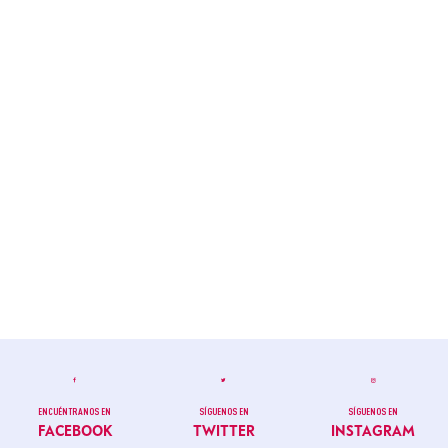
ENCUÉNTRANOS EN
SÍGUENOS EN
SÍGUENOS EN
FACEBOOK
TWITTER
INSTAGRAM