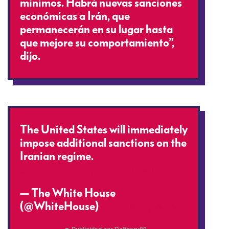
mínimos. Habrá nuevas sanciones
económicas a Irán, que
permanecerán en su lugar hasta
que mejore su comportamiento”,
dijo.
The United States will immediately
impose additional sanctions on the
Iranian regime.
pic.twitter.com/Y47COReXr2
— The White House
(@WhiteHouse)
January 8, 2020