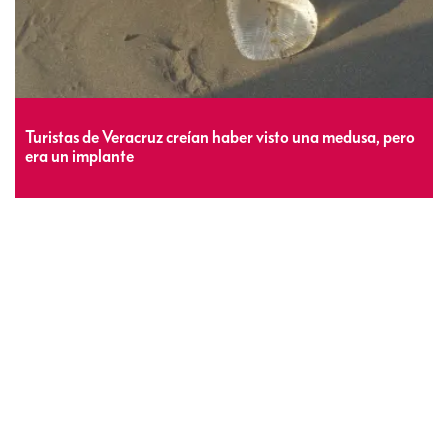
Turistas de Veracruz creían haber visto una medusa, pero
era un implante