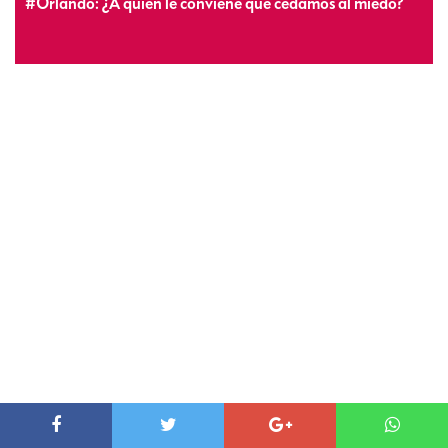
#Orlando: ¿A quién le conviene que cedamos al miedo?