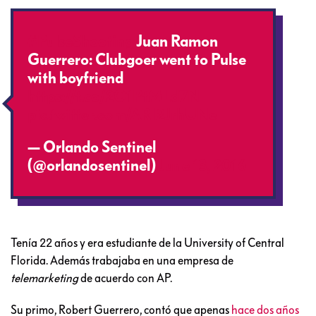
#PulseShooting
Juan Ramon
Guerrero: Clubgoer went to Pulse
with boyfriend
https://t.co/2O1PtMLd7N
pic.twitter.com/ARI2JrhUNe
— Orlando Sentinel
(@orlandosentinel)
June 13, 2016
Tenía 22 años y era estudiante de la University of Central
Florida. Además trabajaba en una empresa de
telemarketing
de acuerdo con AP.
Su primo, Robert Guerrero, contó que apenas
hace dos años