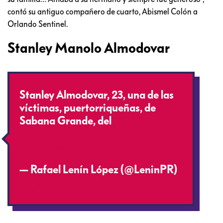
contó su antiguo compañero de cuarto, Abismel Colón a
Orlando Sentinel.
Stanley Manolo Almodovar
Stanley Almodovar, 23, una de las
víctimas, puertorriqueñas, de
Sabana Grande, del
#OrlandoShooting
pic.twitter.com/d5bkRfFOUM
— Rafael Lenín López (@LeninPR)
June 13, 2016