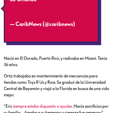
https://t.co/dilB43P4a5
pic.twitter.com/iDdkISlXCL
— CaribNews (@caribnews)
June
12, 2016
Nació en El Dorado, Puerto Rico, y radicaba en Miami. Tenía
36 años.
Ortiz trabajaba en mantenimiento de mercancías para
tiendas como Toys R Us y Ross. Se graduó de la Universidad
Central de Bayamón y viajó a la Florida en busca de una vida
mejor.
“Eric
siempre estaba dispuesto a ayudar
. Hacía sacrificios por
su familia… Amaba a su hermano y siempre fue generoso”,