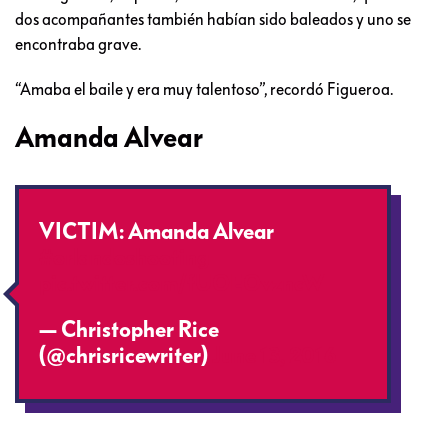
dos acompañantes también habían sido baleados y uno se
encontraba grave.
“Amaba el baile y era muy talentoso”, recordó Figueroa.
Amanda Alvear
VICTIM: Amanda Alvear
#orlandoshooting
pic.twitter.com/fUOEOvzncW
— Christopher Rice
(@chrisricewriter)
June 13, 2016