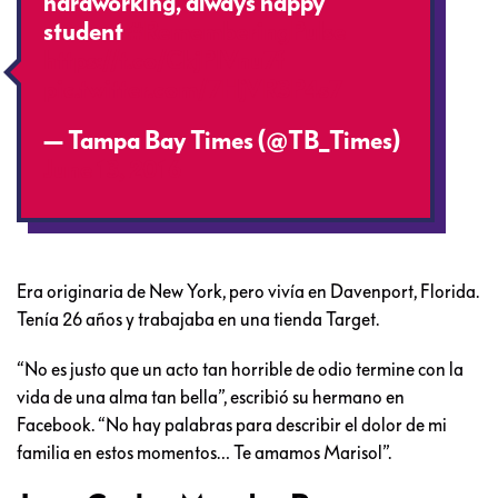
hardworking, always happy
student
#RememberingPulse
https://t.co/CkjPlVnu7f
pic.twitter.com/7HjVR3P4s7
— Tampa Bay Times (@TB_Times)
June 13, 2016
Era originaria de New York, pero vivía en Davenport, Florida.
Tenía 26 años y trabajaba en una tienda Target.
“No es justo que un acto tan horrible de odio termine con la
vida de una alma tan bella”, escribió su hermano en
Facebook. “No hay palabras para describir el dolor de mi
familia en estos momentos… Te amamos Marisol”.