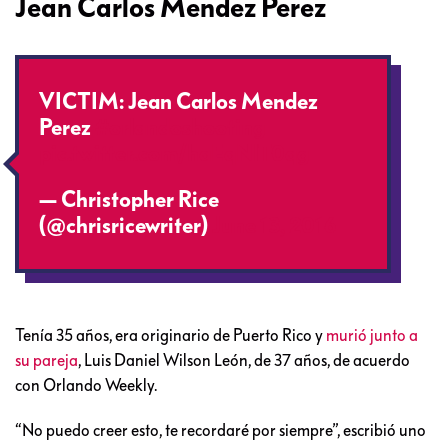
Jean Carlos Mendez Perez
VICTIM: Jean Carlos Mendez
Perez
#orlandoshooting
pic.twitter.com/haEqNlT0qg
— Christopher Rice
(@chrisricewriter)
June 13, 2016
Tenía 35 años, era originario de Puerto Rico y
murió junto a
su pareja
, Luis Daniel Wilson León, de 37 años, de acuerdo
con Orlando Weekly.
“No puedo creer esto, te recordaré por siempre”, escribió uno