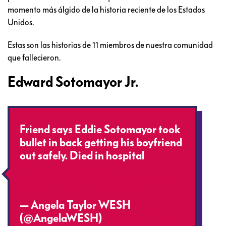
momento más álgido de la historia reciente de los Estados
Unidos.
Estas son las historias de 11 miembros de nuestra comunidad
que fallecieron.
Edward Sotomayor Jr.
Friend says Eddie Sotomayor took
bullet in back getting his boyfriend
out safely. Died in hospital
#PrayForOrlando
pic.twitter.com/NagY8tytMW
— Angela Taylor WESH
(@AngelaWESH)
June 12, 2016