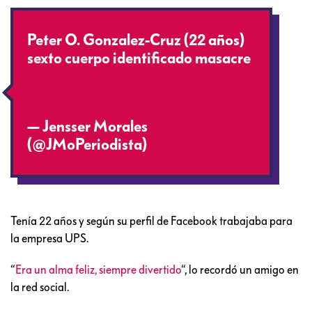
Peter O. Gonzalez-Cruz (22 años)
sexto cuerpo identificado masacre
#Orlando
#PrayForOrlando
pic.twitter.com/balA0l7oyS
— Jensser Morales
(@JMoPeriodista)
June 13, 2016
Tenía 22 años y según su perfil de Facebook trabajaba para
la empresa UPS.
“
Era un alma feliz, siempre divertido
“, lo recordó un amigo en
la red social.