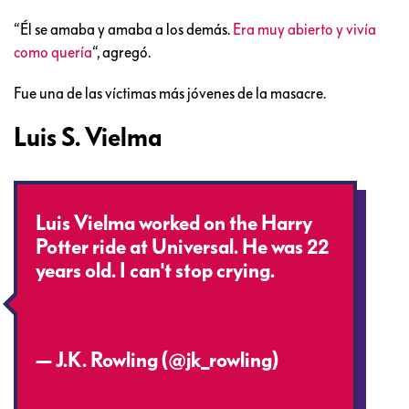
“Él se amaba y amaba a los demás.
Era muy abierto y vivía
como quería
“, agregó.
Fue una de las víctimas más jóvenes de la masacre.
Luis S. Vielma
Luis Vielma worked on the Harry
Potter ride at Universal. He was 22
years old. I can't stop crying.
#Orlando
pic.twitter.com/Nz2ZCWxNsS
— J.K. Rowling (@jk_rowling)
June
13, 2016