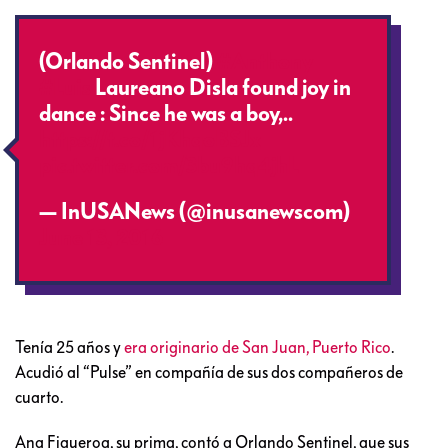
(Orlando Sentinel)
#Anthony
#Luis
Laureano Disla found joy in
dance : Since he was a boy,..
https://t.co/1jKhqoBSJx
pic.twitter.com/3bu9hq4jhL
— InUSANews (@inusanewscom)
June 13, 2016
Tenía 25 años y
era originario de San Juan, Puerto Rico
.
Acudió al “Pulse” en compañía de sus dos compañeros de
cuarto.
Ana Figueroa, su prima, contó a Orlando Sentinel, que sus