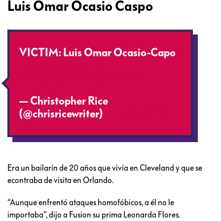
Luis Omar Ocasio Caspo
VICTIM: Luis Omar Ocasio-Capo
#orlandoshooting
pic.twitter.com/fgFrlMYl8y
— Christopher Rice
(@chrisricewriter)
June 13, 2016
Era un bailarín de 20 años que vivía en Cleveland y que se
econtraba de visita en Orlando.
“Aunque enfrentó ataques homofóbicos, a él no le
importaba”, dijo a Fusion su prima Leonarda Flores.