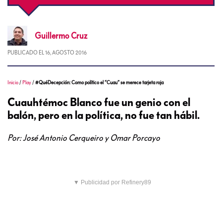
Guillermo
Cruz
PUBLICADO EL
16, AGOSTO 2016
Inicio
/
Play
/
#QuéDecepción: Como político el “Cuau” se merece tarjeta roja
Cuauhtémoc Blanco fue un genio con el
balón, pero en la política, no fue tan hábil.
Por: José Antonio Cerqueiro y Omar Porcayo
▼ Publicidad por Refinery89