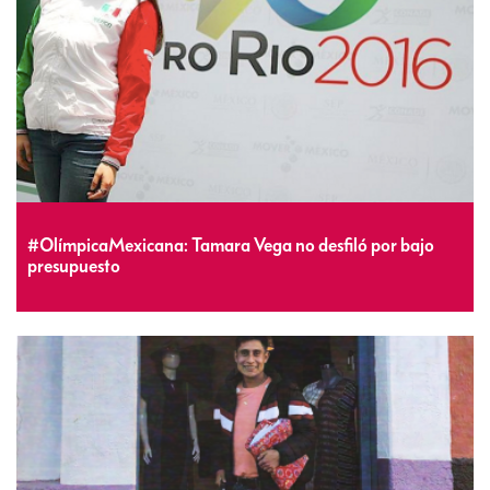
#OlímpicaMexicana: Tamara Vega no desfiló por bajo
presupuesto