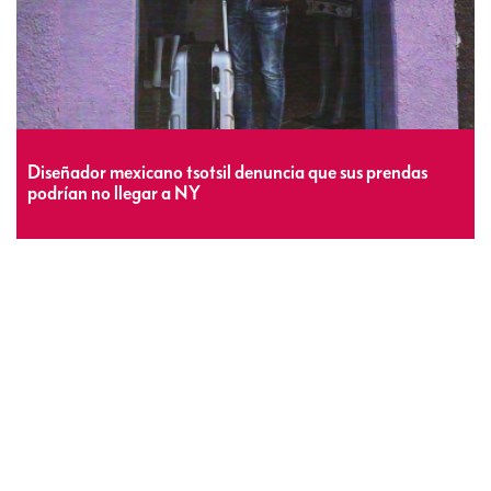
Diseñador mexicano tsotsil denuncia que sus prendas
podrían no llegar a NY