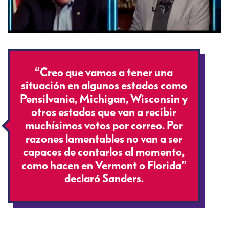
“Creo que vamos a tener una
situación en algunos estados como
Pensilvania, Michigan, Wisconsin y
otros estados que van a recibir
muchísimos votos por correo. Por
razones lamentables no van a ser
capaces de contarlos al momento,
como hacen en Vermont o Florida”
declaró Sanders.