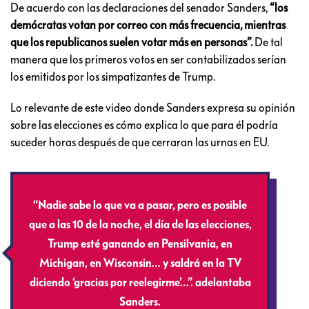
De acuerdo con las declaraciones del senador Sanders,
“los
demócratas votan por correo con más frecuencia, mientras
que los republicanos suelen votar más en personas”.
De tal
manera que los primeros votos en ser contabilizados serían
los emitidos por los simpatizantes de Trump.
Lo relevante de este video donde Sanders expresa su opinión
sobre las elecciones es cómo explica lo que para él podría
suceder horas después de que cerraran las urnas en EU.
“Nadie sabe lo que va a pasar, pero es posible
que a las 10 de la noche, el día de las elecciones,
Trump esté ganando en Pensilvania, en
Michigan, en Wisconsin… y saldrá en la TV
diciendo ‘gracias por reelegirme’…”. adelantaba
Sanders.