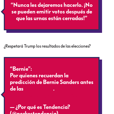
“Nunca les dejaremos hacerlo. ¡No
se pueden emitir votos después de
que las urnas están cerradas!”
¿Respetará Trump los resultados de las elecciones?
“Bernie”:
Por quienes recuerdan la
predicción de Bernie Sanders antes
de las
#Elecciones
.
pic.twitter.com/CplOuJZ898
— ¿Por qué es Tendencia?
(@porkestendencia)
November 4,