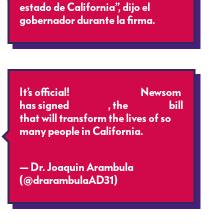
estado de California”, dijo el
gobernador durante la firma.
It’s official!
@CAgovernor
Newsom
has signed
#AB133
, the
#healrh
bill
that will transform the lives of so
many people in California.
pic.twitter.com/lpom5ZQ3iq
— Dr. Joaquin Arambula
(@drarambulaAD31)
July 27, 2021