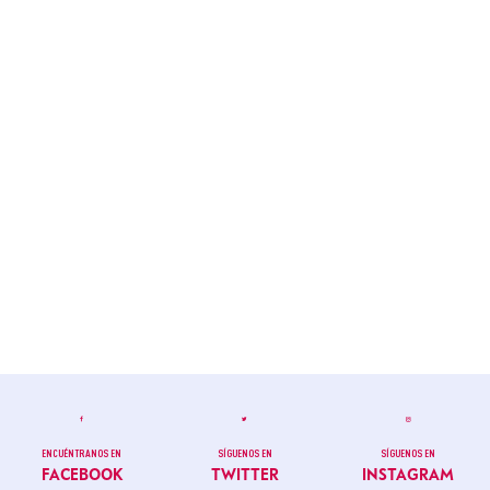
ENCUÉNTRANOS EN
SÍGUENOS EN
SÍGUENOS EN
FACEBOOK
TWITTER
INSTAGRAM