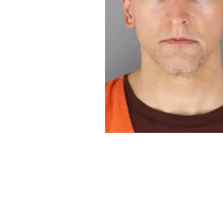
El veredicto del jurado contra Chauvin fue re
exigían justicia.
George Floyd, un ciudadano afroamericano, 
billete falso.
Para intentar someterlo, Chauvin puso su rodi