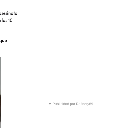
asesinato
 los 10
 que
▼ Publicidad por Refinery89