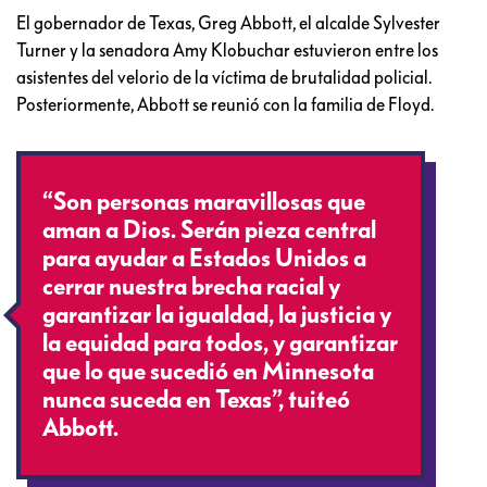
El gobernador de Texas, Greg Abbott, el alcalde Sylvester
Turner y la senadora Amy Klobuchar estuvieron entre los
asistentes del velorio de la víctima de brutalidad policial.
Posteriormente, Abbott se reunió con la familia de Floyd.
“Son personas maravillosas que
aman a Dios. Serán pieza central
para ayudar a Estados Unidos a
cerrar nuestra brecha racial y
garantizar la igualdad, la justicia y
la equidad para todos, y garantizar
que lo que sucedió en Minnesota
nunca suceda en Texas”, tuiteó
Abbott.