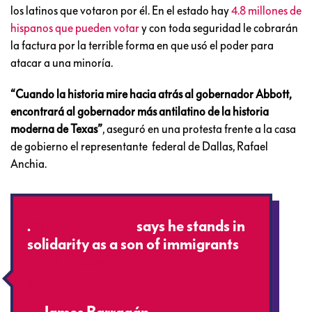
los latinos que votaron por él. En el estado hay
4.8 millones de
hispanos que pueden votar
y con toda seguridad le cobrarán
la factura por la terrible forma en que usó el poder para
atacar a una minoría.
“Cuando la historia mire hacia atrás al gobernador Abbott,
encontrará al gobernador más antilatino de la historia
moderna de Texas”
, aseguró en una protesta frente a la casa
de gobierno el representante federal de Dallas, Rafael
Anchia.
.
@RafaelAnchia
says he stands in
solidarity as a son of immigrants
#sb4
#txlege
pic.twitter.com/2dRU7ICwho