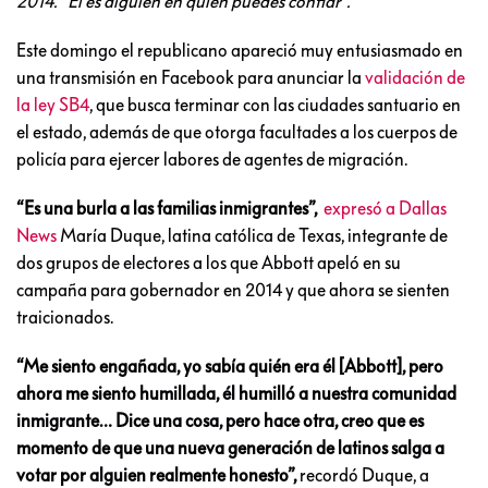
2014. “Él es alguien en quien puedes confiar”.
Este domingo el republicano apareció muy entusiasmado en
una transmisión en Facebook para anunciar la
validación de
la ley SB4
, que busca terminar con las ciudades santuario en
el estado, además de que otorga facultades a los cuerpos de
policía para ejercer labores de agentes de migración.
“Es una burla a las familias inmigrantes”,
expresó a Dallas
News
María Duque, latina católica de Texas, integrante de
dos grupos de electores a los que Abbott apeló en su
campaña para gobernador en 2014 y que ahora se sienten
traicionados.
“Me siento engañada, yo sabía quién era él [Abbott], pero
ahora me siento humillada, él humilló a nuestra comunidad
inmigrante… Dice una cosa, pero hace otra, creo que es
momento de que una nueva generación de latinos salga a
votar por alguien realmente honesto”,
recordó Duque, a