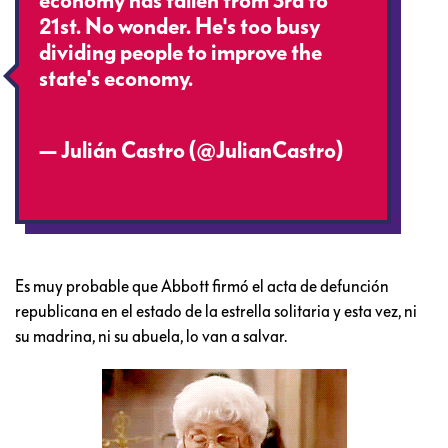
economy has fallen from 3rd to
21st. No wonder. He's too busy
dividing people to improve the
state's economy.
https://t.co/VMUeOkrZFO
— Julián Castro (@JulianCastro)
May 8, 2017
Es muy probable que Abbott firmó el acta de defunción
republicana en el estado de la estrella solitaria y esta vez, ni
su madrina, ni su abuela, lo van a salvar.