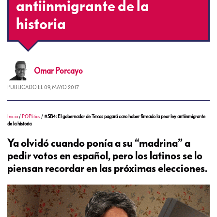
antiinmigrante de la
historia
Omar
Porcayo
PUBLICADO EL
09, MAYO 2017
Inicio
/
POPlitics
/
#SB4: El gobernador de Texas pagará caro haber firmado la peor ley antiinmigrante
de la historia
Ya olvidó cuando ponía a su “madrina” a
pedir votos en español, pero los latinos se lo
piensan recordar en las próximas elecciones.