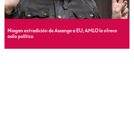
Niegan extradición de Assange a EU; AMLO le ofrece
asilo político