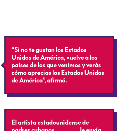
“Si no te gustan los Estados
Unidos de América, vuelve a los
países de los que venimos y verás
cómo aprecias los Estados Unidos
de América”, afirmó.
El artista estadounidense de
padres cubanos
@pitbull
le envía