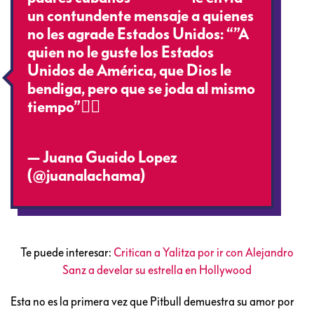
un contundente mensaje a quienes
no les agrade Estados Unidos: “”A
quien no le guste los Estados
Unidos de América, que Dios le
bendiga, pero que se joda al mismo
tiempo”👇🏻
pic.twitter.com/5I4E3rmxVO
— Juana Guaido Lopez
(@juanalachama)
October 3, 2021
Te puede interesar:
Critican a Yalitza por ir con Alejandro
Sanz a develar su estrella en Hollywood
Esta no es la primera vez que Pitbull demuestra su amor por