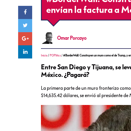
envían la factura a M
Omar
Porcayo
Inicio
/
POPlitics
/
#BorderWall: Construyen un muro como el de Trump, y en
Entre San Diego y Tijuana, se lev
México. ¿Pagará?
La primera parte de un muro fronterizo como 
$14,635.42 dólares, se envió al presidente de