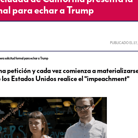
rmal para echar a Trump
PUBLICADO EL
27
era solicitud formal para echar a Trump
na petición y cada vez comienza a materializarse
 los Estados Unidos realice el "impeachment"