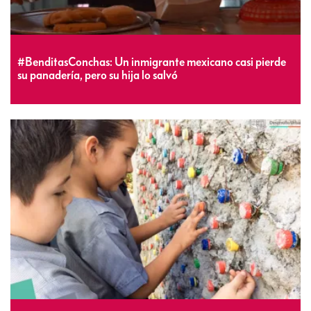
#BenditasConchas: Un inmigrante mexicano casi pierde
su panadería, pero su hija lo salvó