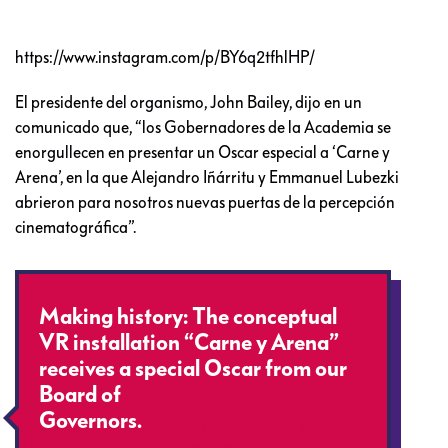
https://www.instagram.com/p/BY6q2tfhlHP/
El presidente del organismo, John Bailey, dijo en un
comunicado que, “los Gobernadores de la Academia se
enorgullecen en presentar un Oscar especial a ‘Carne y
Arena’, en la que Alejandro Iñárritu y Emmanuel Lubezki
abrieron para nosotros nuevas puertas de la percepción
cinematográfica”.
Making history: The conceptual
VR installation “Carne y Arena”
receives a special Oscar from our
Board of
Governors.
https://t.co/JQdJglS9dX
pic.twitter.com/pd7piL77ij