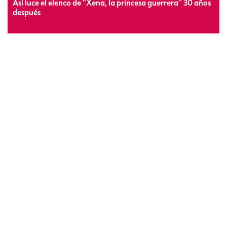
Así luce el elenco de “Xena, la princesa guerrera” 30 años
después