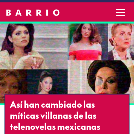
Así han cambiado las
míticas villanas de las
telenovelas mexicanas