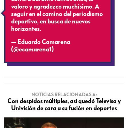
valoro y agradezco muchísimo. A
seguir en el camino del periodismo
deportivo, en busca de nuevos
horizontes.
— Eduardo Camarena
(@ecamarena1)
April 1, 2019
NOTICIAS RELACIONADAS A:
Con despidos múltiples, así quedó Televisa y
Univisión de cara a su fusión en deportes