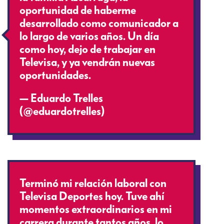
oportunidad de haberme
desarrollado como comunicador a
lo largo de varios años. Un día
como hoy, dejo de trabajar en
Televisa, y ya vendrán nuevas
oportunidades.
— Eduardo Trelles
(@eduardotrelles)
April 1, 2019
Terminó mi relación laboral con
Televisa Deportes hoy. Tuve ahí
momentos extraordinarios en mi
carrera durante tantos años, lo