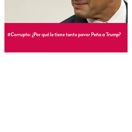
#Corrupto: ¿Por qué le tiene tanto pavor Peña a Trump?