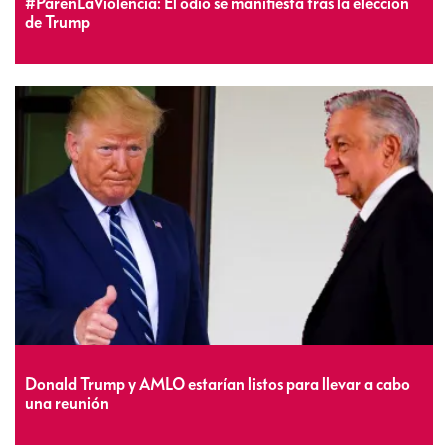
#ParenLaViolencia: El odio se manifiesta tras la elección
de Trump
Donald Trump y AMLO estarían listos para llevar a cabo
una reunión