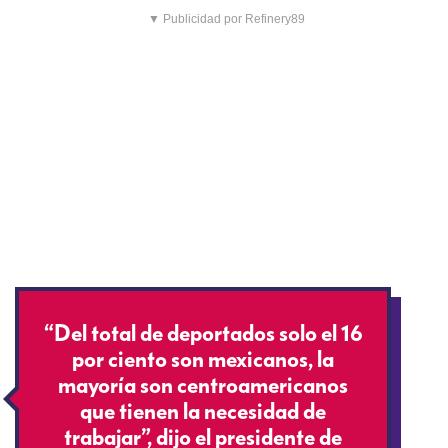
▼ Publicidad por Refinery89
“Del total de deportados solo el 16
por ciento son mexicanos, la
mayoría son centroamericanos
que tienen la necesidad de
trabajar”, dijo el presidente de