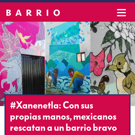
#Xanenetla: Con sus
propias manos, mexicanos
rescatan a un barrio bravo