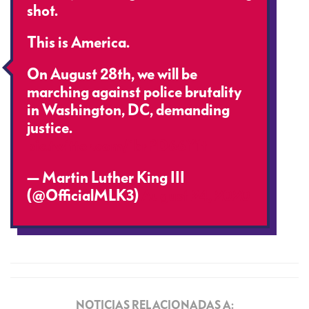
shot.
This is America.
On August 28th, we will be
marching against police brutality
in Washington, DC, demanding
justice.
pic.twitter.com/ibrPD66Y1t
— Martin Luther King III
(@OfficialMLK3)
August 24, 2020
NOTICIAS RELACIONADAS A: