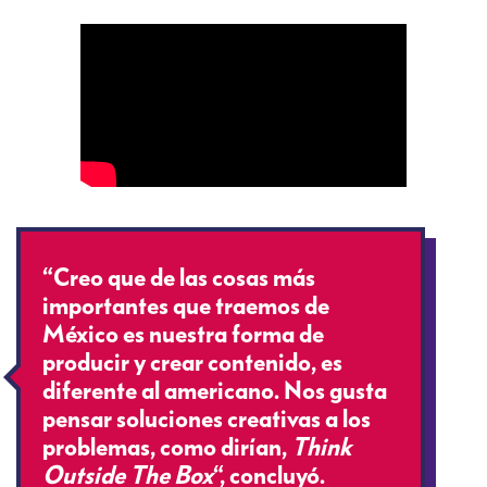
“Creo que de las cosas más
importantes que traemos de
México es nuestra forma de
producir y crear contenido, es
diferente al americano. Nos gusta
pensar soluciones creativas a los
problemas, como dirían,
Think
Outside The Box
“, concluyó.