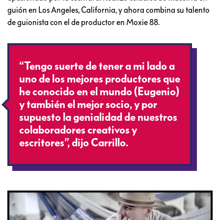
guión en Los Angeles, California, y ahora combina su talento
de guionista con el de productor en Moxie 88.
“Tengo suerte de tener a mi lado a
uno de los mejores productores que
he conocido en el mundo (Eugenio)
y también el mejor socio, y por
supuesto la genialidad de nuestros
colaboradores creativos y
escritores”, dijo Carrillo.