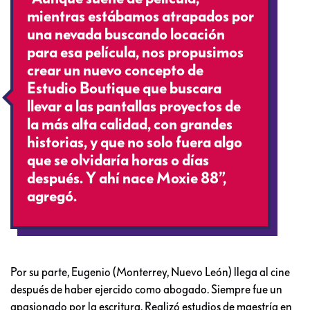
mientras estábamos atrapados por
una nevada buscando locación
para esa película, nos propusimos
crear un nuevo concepto de
Estudio Boutique que buscara
llevar a las pantallas proyectos de
la más alta calidad, con grandes
historias, y que no solo fuera algo
que se olvidaría horas o días
después. Y ahí nace Moxie 88”,
agregó.
Por su parte, Eugenio (Monterrey, Nuevo León) llega al cine
después de haber ejercido como abogado. Siempre fue un
apasionado por la escritura. Realizó estudios de maestría en