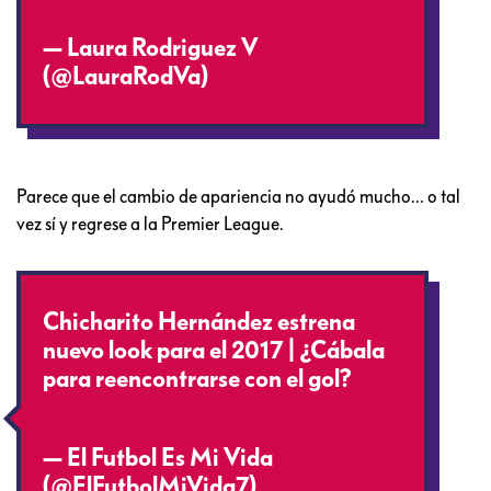
— Laura Rodriguez V
(@LauraRodVa)
January 5, 2017
Parece que el cambio de apariencia no ayudó mucho… o tal
vez sí y regrese a la Premier League.
Chicharito Hernández estrena
nuevo look para el 2017 | ¿Cábala
para reencontrarse con el gol?
https://t.co/9xJmVNxEjL
— El Futbol Es Mi Vida
(@ElFutbolMiVida7)
January 5,