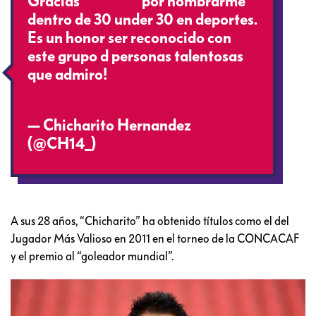
Gracias
@forbes
por nombrarme
dentro de 30 under 30 en deportes.
Es un honor ser reconocido con
este grupo d personas talentosas
que admiro!
pic.twitter.com/XqhHiMyENh
— Chicharito Hernandez
(@CH14_)
January 5, 2017
A sus 28 años, “Chicharito” ha obtenido títulos como el del
Jugador Más Valioso en 2011 en el torneo de la CONCACAF
y el premio al “goleador mundial”.