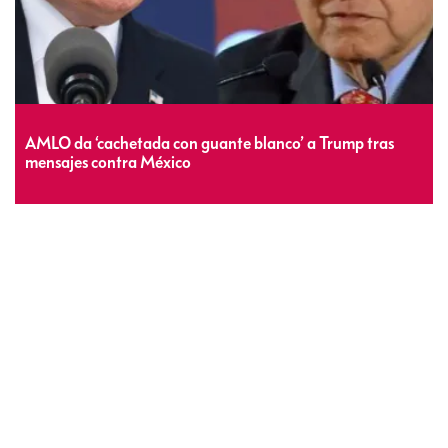
AMLO da ‘cachetada con guante blanco’ a Trump tras
mensajes contra México