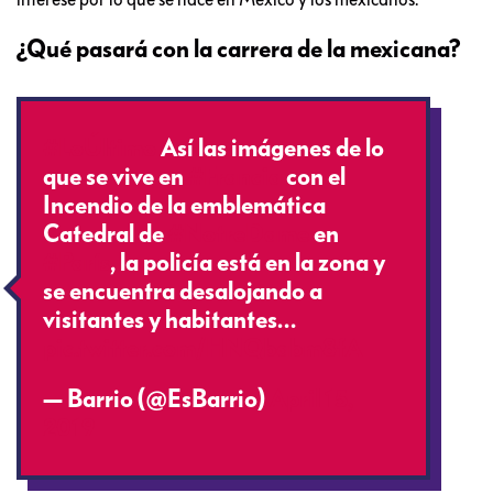
¿Qué pasará con la carrera de la mexicana?
#LoÚltimo
Así las imágenes de lo
que se vive en
#Francia
con el
Incendio de la emblemática
Catedral de
#NotreDame
en
#París
, la policía está en la zona y
se encuentra desalojando a
visitantes y habitantes…
pic.twitter.com/HNQbabm8fA
— Barrio (@EsBarrio)
April 15,
2019